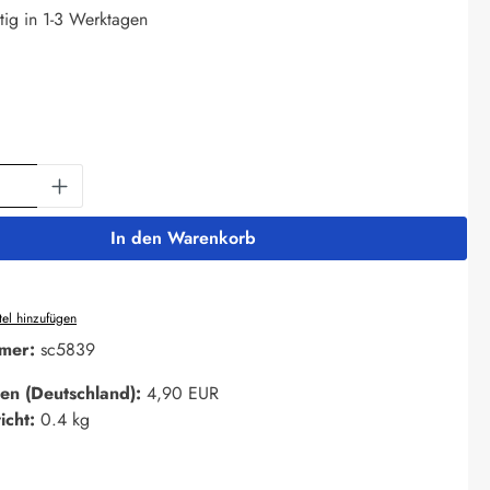
tig in 1-3 Werktagen
uswählen
Anzahl: Gib den gewünschten Wert ein oder 
In den Warenkorb
el hinzufügen
mer:
sc5839
en (Deutschland):
4,90 EUR
icht:
0.4 kg