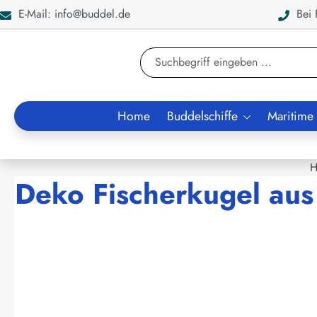
E-Mail: info@buddel.de
Bei F
en
Zur Suche springen
Home
Buddelschiffe
Maritime
H
Deko Fischerkugel aus
Bildergalerie überspringen