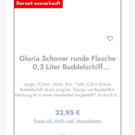
Derzeit ausverkauft
Gloria Schoner runde Flasche
0,3 Liter Buddelschiff
Flaschenschiff
Länge: 17,5cm - Höhe: 7cm - Tiefe: 5,5cm Dieses
Buddelschiff: Ist ein original - Design von Buddel-Bini
Hamburg Ist in reiner Handarbeit hergestellt!* Ist durch den
Flaschenhals in traditioneller Zugtechnik eingesetzt worden!
Hat einen Ständer aus Massivholz mit handgravierten
23,95 €
Messingschild! Ist mit echtem Siegellack und original
Regulärer Preis:
Buddel-Bini Stempel (Petschaft) versiegelt, kein Plastik! Hat
Preise inkl. MwSt. zzgl. Versandkosten
echte Stoffsegel, kein Papier! Hat einen handgegossenen
und handbemalten Schiffsrumpf, kein Spritzguss! Die
Masten und Rundhölzer sind aus Palmblatt-Rippen