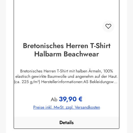
Bretonisches Herren T-Shirt
Halbarm Beachwear
Bretonisches Herren T-Shirt mit halben Ärmeln, 100%
elastisch gewirkte Baumwolle und angenehm auf der Haut.
(ca. 225 g/m²) Herstellerinformationen:AS Bekleidungswerk
GmbHHeglitzer Str. 1226409 Wittmundinfo@modas-
bekleidung.de
39,90 €
Regulärer Preis:
Ab
Preise inkl. MwSt. zzgl. Versandkosten
Details