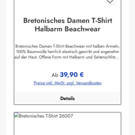
Bretonisches Damen T-Shirt
Halbarm Beachwear
Bretonisches Damen T-Shirt Beachwear mit halben Ärmeln,
100% Baumwolle herrlich elastisch gewirkt und angenehm
auf der Haut. Offene Form mit Halbarm und Seitenschlitzen.
Mit U-Boot Ausschnitt. ca. 225 g/m²
Herstellerinformationen:AS Bekleidungswerk
39,90 €
GmbHHeglitzer Str. 1226409 Wittmundinfo@modas-
Regulärer Preis:
Ab
bekleidung.de
Preise inkl. MwSt. zzgl. Versandkosten
Details