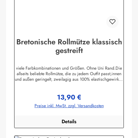
Bretonische Rollmütze klassisch
gestreift
viele Farbkombinationen und Größen. Ohne Uni Rand.Die
allseits beliebte Rollmütze, die zu jedem Outfit passt,innen
und außen geringelt, zweilagig aus 100% elastischgewirkter
Baumwolle, ausgezeichneter UV-Schutz, in
allenbretonischen Farben lieferbar. (ca. 225 g/m²)Passend
13,90 €
zu allen Ringelmuster - Hemden. Größe 0 - bis 46 cm
Regulärer Preis:
Kopfumfang (bis 18 Monate)Größe 1 - bis 52 cm
Preise inkl. MwSt. zzgl. Versandkosten
Kopfumfang (Kleinkinder)Größe 2 - bis 55 cm Kopfumfang
(Kinder)Größe 3 - bis 58 cm KopfumfangGröße 4 - bis 61
cm Kopfumfang Herstellerinformationen:AS
Details
Bekleidungswerk GmbHHeglitzer Str. 1226409
Wittmundinfo@modas-bekleidung.de