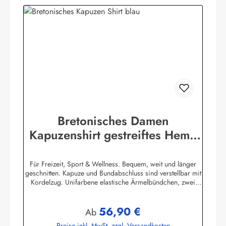
Bretonisches Damen
Kapuzenshirt gestreiftes Hemd
mit Ringelmuster
Für Freizeit, Sport & Wellness. Bequem, weit und länger
geschnitten. Kapuze und Bundabschluss sind verstellbar mit
Kordelzug. Unifarbene elastische Ärmelbündchen, zwei
praktische Seitentaschen. 100% Baumwolle, elastisch
gewirkt, angenehm auf der Haut. (ca. 225
56,90 €
g/m²) Herstellerinformationen:AS Bekleidungswerk
Regulärer Preis:
Ab
GmbHHeglitzer Str. 1226409 Wittmundinfo@modas-
Preise inkl. MwSt. zzgl. Versandkosten