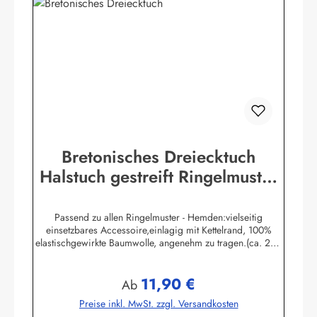
Bretonisches Dreiecktuch
Halstuch gestreift Ringelmuster
verschiedene Größen
Passend zu allen Ringelmuster - Hemden:vielseitig
einsetzbares Accessoire,einlagig mit Kettelrand, 100%
elastischgewirkte Baumwolle, angenehm zu tragen.(ca. 225
g/m²) Größen:ca. 80 x 80 x 113 cmca. 60 x 60 x 85 cmca.
49 x 49 x 70 cmHerstellerinformationen:AS
11,90 €
Bekleidungswerk GmbHHeglitzer Str. 1226409
Regulärer Preis:
Ab
Wittmundinfo@modas-bekleidung.de
Preise inkl. MwSt. zzgl. Versandkosten