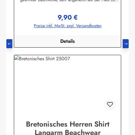
tragen. (ca. 225 g/m²) Herstellerinformationen:AS
Bekleidungswerk GmbHHeglitzer Str. 1226409
9,90 €
Wittmundinfo@modas-bekleidung.de
Regulärer Preis:
Preise inkl. MwSt. zzgl. Versandkosten
Details
Bretonisches Herren Shirt
Langarm Beachwear