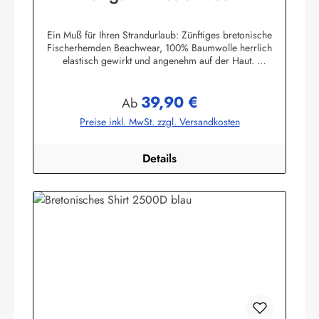
Ein Muß für Ihren Strandurlaub: Zünftiges bretonische
Fischerhemden Beachwear, 100% Baumwolle herrlich
elastisch gewirkt und angenehm auf der Haut.
Herstellerinformationen:AS Bekleidungswerk
GmbHHeglitzer Str. 1226409 Wittmundinfo@modas-
39,90 €
bekleidung.de
Regulärer Preis:
Ab
Preise inkl. MwSt. zzgl. Versandkosten
Details