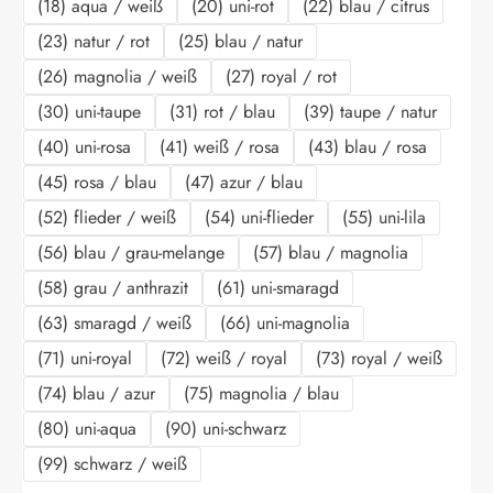
(18) aqua / weiß
(20) uni-rot
(22) blau / citrus
(23) natur / rot
(25) blau / natur
(26) magnolia / weiß
(27) royal / rot
(30) uni-taupe
(31) rot / blau
(39) taupe / natur
(40) uni-rosa
(41) weiß / rosa
(43) blau / rosa
(45) rosa / blau
(47) azur / blau
(52) flieder / weiß
(54) uni-flieder
(55) uni-lila
(56) blau / grau-melange
(57) blau / magnolia
(58) grau / anthrazit
(61) uni-smaragd
(63) smaragd / weiß
(66) uni-magnolia
(71) uni-royal
(72) weiß / royal
(73) royal / weiß
(74) blau / azur
(75) magnolia / blau
(80) uni-aqua
(90) uni-schwarz
(99) schwarz / weiß