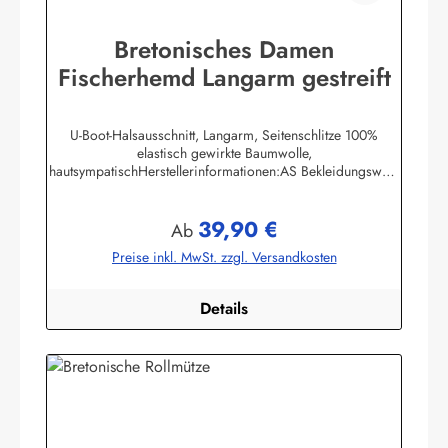
Bretonisches Damen
Fischerhemd Langarm gestreift
U-Boot-Halsausschnitt, Langarm, Seitenschlitze 100%
elastisch gewirkte Baumwolle,
hautsympatischHerstellerinformationen:AS Bekleidungswerk
GmbHHeglitzer Str. 1226409 Wittmundinfo@modas-
bekleidung.de
39,90 €
Regulärer Preis:
Ab
Preise inkl. MwSt. zzgl. Versandkosten
Details