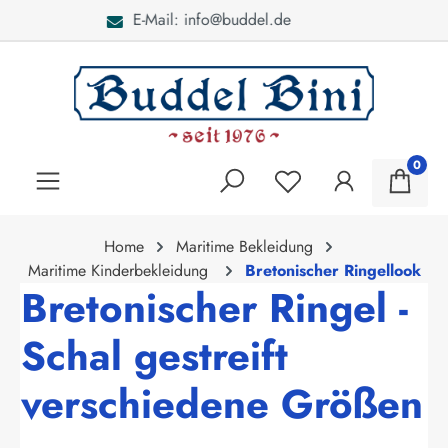
Bei Fragen: 040 - 46 28 52
alt springen
0
Home
Maritime Bekleidung
Maritime Kinderbekleidung
Bretonischer Ringellook
Bretonischer Ringel -
Schal gestreift
verschiedene Größen