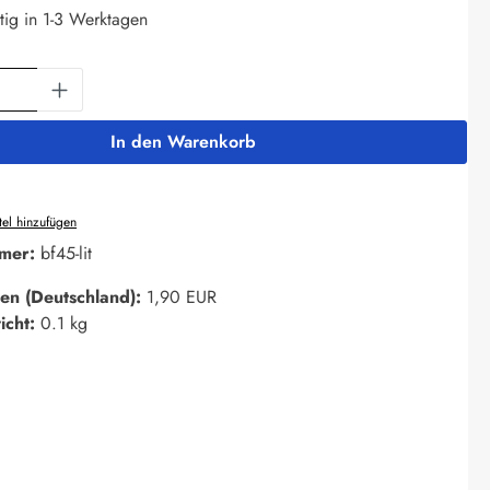
tig in 1-3 Werktagen
Anzahl: Gib den gewünschten Wert ein oder 
In den Warenkorb
el hinzufügen
mer:
bf45-lit
en (Deutschland):
1,90 EUR
icht:
0.1 kg