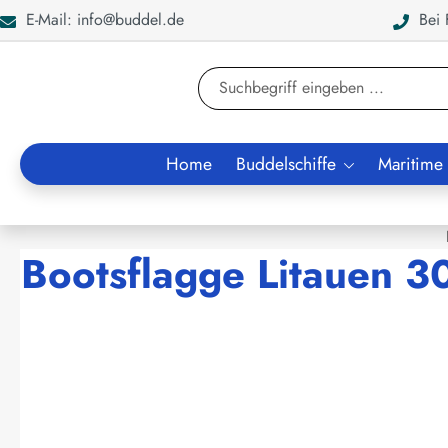
E-Mail: info@buddel.de
Bei F
en
Zur Suche springen
Home
Buddelschiffe
Maritime
Bootsflagge Litauen 
Bildergalerie überspringen