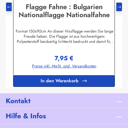
Flagge Fahne : Bulgarien
Nationalflagge Nationalfahne
Format 150x90cm An dieser Hissflagge werden Sie lange
Freude haben. Die Flagge ist aus hochwertigem
Polyesterstoff beidseitig lichtecht bedruckt und damit für
Innen und Aussen geeignet. Die Fahne ist 2-fach umnäht. Im
Besatzband sind zwei stabile messingfarbene Metallösen
7,95 €
zur Befestigung am Flaggenmast eingearbeitet. Die Flagge
Regulärer Preis:
hält deshalb auch mittlere Windgeschwindigkeiten aus. Ab
Preise inkl. MwSt. zzgl. Versandkosten
ca. 80 km/h sollte die Fahne jedoch eingeholt werden.Die
Flagge kann mit 30 Grad gewaschen und mit niedriger
Temperatur gebügelt werden. Wir führen eine große
In den Warenkorb
Auswahl an Länder- und Sonderflaggen, XXL-Flaggen,
Bootsflaggen und
TischflaggenHerstellerinformationen:Fahnen-Shop - Axel
BachKirchbergstr. 238444 Wolfsburgshop@fahnen.info
Kontakt
Hilfe & Infos