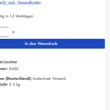
MwSt. zzgl. Versandkosten
tig in 1-3 Werktagen
Anzahl: Gib den gewünschten Wert ein oder 
In den Warenkorb
el hinzufügen
mer:
A430
en (Deutschland):
kostenloser Versand
icht:
0.3 kg