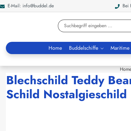
E-Mail: info@buddel.de
Bei F
en
Zur Suche springen
Home
Buddelschiffe
Maritime
Hom
Blechschild Teddy Bea
Schild Nostalgieschild
Bildergalerie überspringen