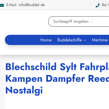
E-Mail: info@buddel.de
Bei F
en
Zur Suche springen
Home
Buddelschiffe
Maritime
Blechschild Sylt Fahr
Kampen Dampfer Reeder
Nostalgi