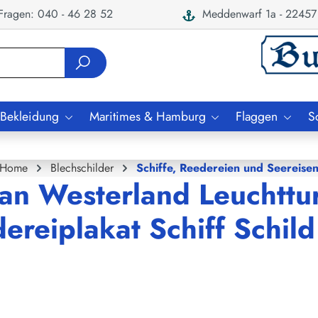
ragen: 040 - 46 28 52
Meddenwarf 1a - 22457
 Bekleidung
Maritimes & Hamburg
Flaggen
S
Home
Blechschilder
Schiffe, Reedereien und Seereise
plan Westerland Leuchtt
eiplakat Schiff Schild