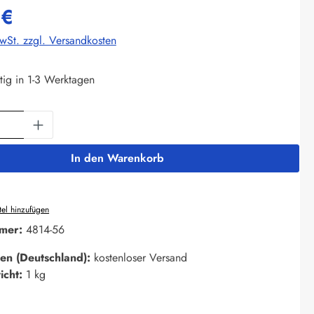
 €
MwSt. zzgl. Versandkosten
tig in 1-3 Werktagen
Anzahl: Gib den gewünschten Wert ein oder 
In den Warenkorb
el hinzufügen
mer:
4814-56
en (Deutschland):
kostenloser Versand
icht:
1 kg