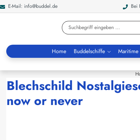
E-Mail: info@buddel.de
Bei F
en
Zur Suche springen
Home
Buddelschiffe
Maritime
H
Blechschild Nostalgies
now or never
Bildergalerie überspringen