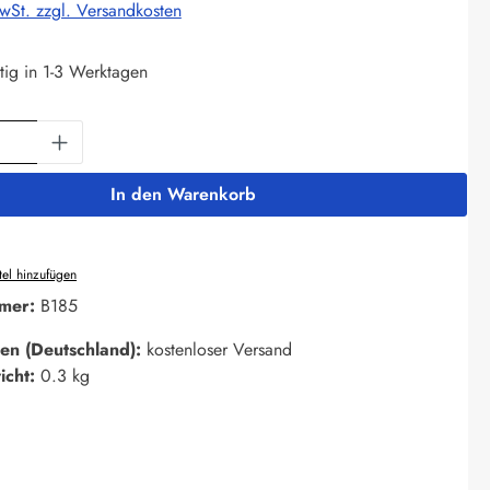
MwSt. zzgl. Versandkosten
tig in 1-3 Werktagen
Anzahl: Gib den gewünschten Wert ein oder 
In den Warenkorb
el hinzufügen
mer:
B185
en (Deutschland):
kostenloser Versand
icht:
0.3 kg