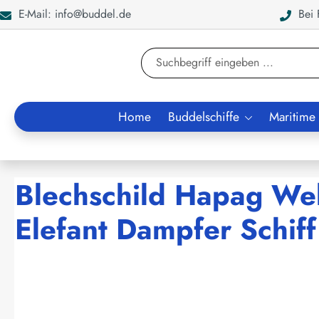
E-Mail: info@buddel.de
Bei F
en
Zur Suche springen
Home
Buddelschiffe
Maritime
Blechschild Hapag Wel
Elefant Dampfer Schiff
Bildergalerie überspringen