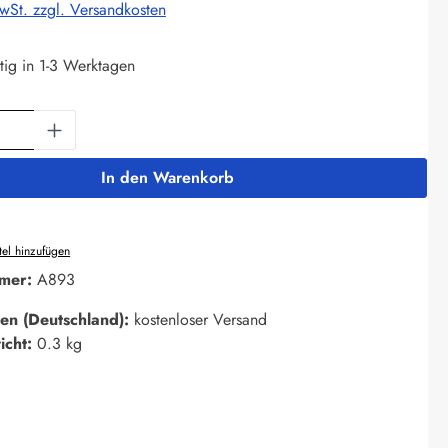
MwSt. zzgl. Versandkosten
tig in 1-3 Werktagen
Anzahl: Gib den gewünschten Wert ein oder 
In den Warenkorb
el hinzufügen
mer:
A893
en (Deutschland):
kostenloser Versand
icht:
0.3 kg