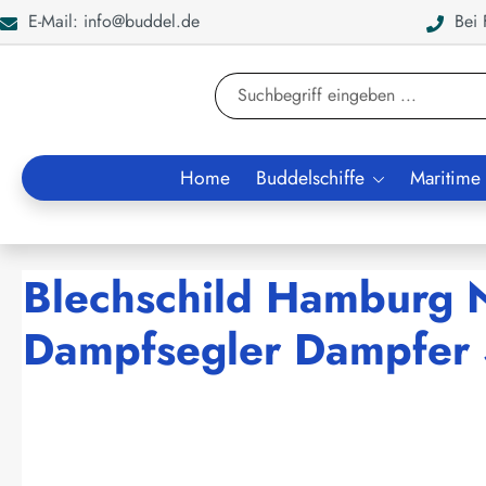
E-Mail: info@buddel.de
Bei F
en
Zur Suche springen
Home
Buddelschiffe
Maritime
Blechschild Hamburg 
Dampfsegler Dampfer S
Bildergalerie überspringen