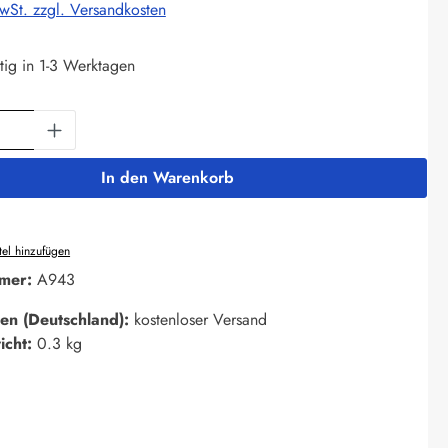
MwSt. zzgl. Versandkosten
tig in 1-3 Werktagen
Anzahl: Gib den gewünschten Wert ein oder 
In den Warenkorb
el hinzufügen
mer:
A943
en (Deutschland):
kostenloser Versand
icht:
0.3 kg