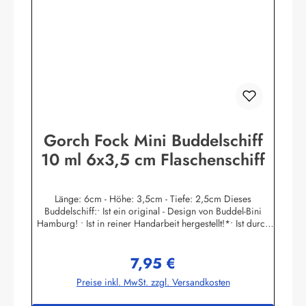
(Werbegeschenke etc.) mit Mengenrabatt lieferbar!•
Individuelle Änderungen von Namens - Schild nach Wunsch
kurzfristig gegen Aufpreis möglich!• Mengenrabatte und
weitere Informationen auf
Anfrage!Herstellerinformationen:Buddel-Bini Inh. Eda
Binikowski e.K.Meddenwarf 1a22457
Hamburginfo@buddel.de
Gorch Fock Mini Buddelschiff
10 ml 6x3,5 cm Flaschenschiff
Länge: 6cm - Höhe: 3,5cm - Tiefe: 2,5cm Dieses
Buddelschiff:• Ist ein original - Design von Buddel-Bini
Hamburg! • Ist in reiner Handarbeit hergestellt!*• Ist durch
den Flaschenhals in filigraner Haartechnik eingesetzt
worden! • Hat einen Ständer aus Massivholz. Der
7,95 €
Schiffsname ist auf dem Goldpapier - Schild gedruckt. • Ist
Regulärer Preis:
mit echtem Siegellack und original Buddel-Bini Stempel
Preise inkl. MwSt. zzgl. Versandkosten
(Petschaft) versiegelt, kein Plastik! • Hat einen
handgegossenen und handbemalten Schiffsrumpf, kein