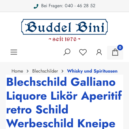
Bei Fragen: 040 - 46 28 52
alt springen
0
Home
Blechschilder
Whisky und Spirituosen
Blechschild Galliano
Liquore Likör Aperitif
retro Schild
Werbeschild Kneipe