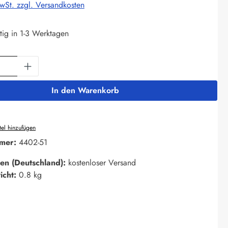
MwSt. zzgl. Versandkosten
tig in 1-3 Werktagen
Anzahl: Gib den gewünschten Wert ein oder 
In den Warenkorb
el hinzufügen
mer:
4402-51
en (Deutschland):
kostenloser Versand
icht:
0.8 kg