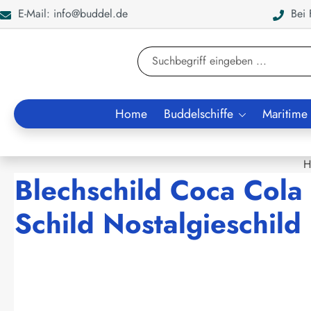
E-Mail: info@buddel.de
Bei F
en
Zur Suche springen
Home
Buddelschiffe
Maritime
H
Blechschild Coca Cola
Schild Nostalgieschild
Bildergalerie überspringen